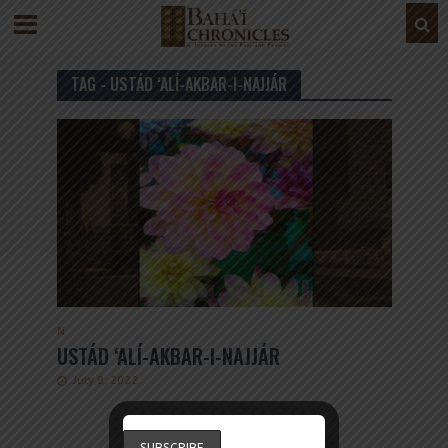
TAG - USTÁD ‘ALÍ-AKBAR-I-NAJJÁR
N
USTÁD ‘ALÍ-AKBAR-I-NAJJÁR
July 9, 2022